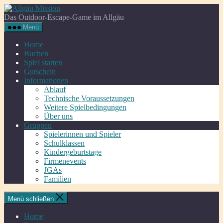
Zum
Allgäu
Inhalt
Mission
Das Outdoor-Escape-Game im Allgäu
springen
Menü
Home
Buchen
Spiel starten
Gutschein
Informationen
Ablauf
Technische Voraussetzungen
Weitere Spielbedingungen
Über uns
Gruppen
Spielerinnen und Spieler
Schulklassen
Kindergeburtstage
Firmenevents
JGAs
Familien
Menü schließen
Home