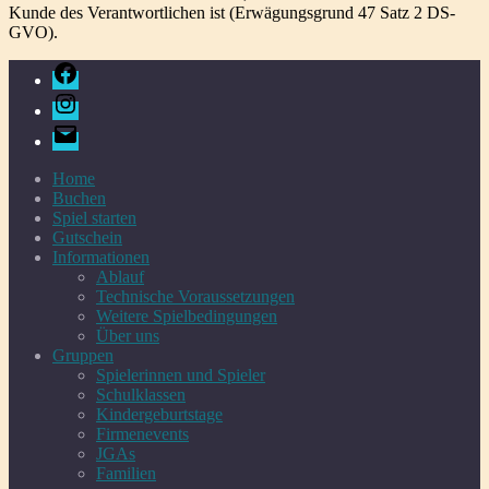
Kunde des Verantwortlichen ist (Erwägungsgrund 47 Satz 2 DS-
GVO).
Facebook
Instagram
E-
Mail
Home
Buchen
Spiel starten
Gutschein
Informationen
Ablauf
Technische Voraussetzungen
Weitere Spielbedingungen
Über uns
Gruppen
Spielerinnen und Spieler
Schulklassen
Kindergeburtstage
Firmenevents
JGAs
Familien